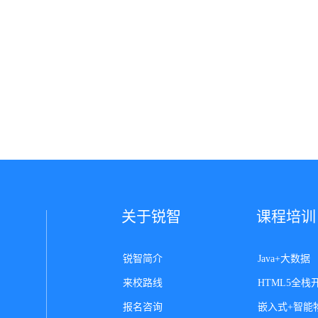
关于锐智
课程培训
锐智简介
Java+大数据
来校路线
HTML5全栈
报名咨询
嵌入式+智能