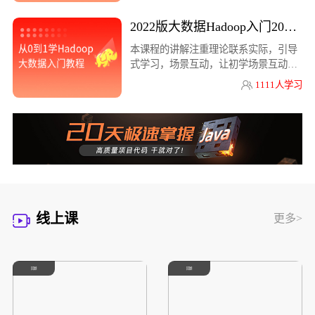
2022版大数据Hadoop入门2022版大数
本课程的讲解注重理论联系实际，引导
式学习，场景互动，让初学场景互动，
让初学
1111人学习
线上课
更多>
回顾
回顾