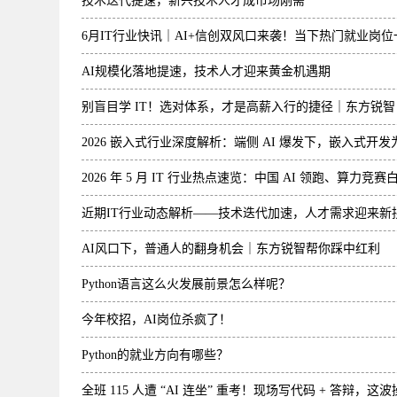
技术迭代提速，新兴技术人才成市场刚需
6月IT行业快讯｜AI+信创双风口来袭！当下热门就业岗位
AI规模化落地提速，技术人才迎来黄金机遇期
别盲目学 IT！选对体系，才是高薪入行的捷径｜东方锐智 
2026 嵌入式行业深度解析：端侧 AI 爆发下，嵌入式开
2026 年 5 月 IT 行业热点速览：中国 AI 领跑、算
近期IT行业动态解析——技术迭代加速，人才需求迎来新
AI风口下，普通人的翻身机会｜东方锐智帮你踩中红利
Python语言这么火发展前景怎么样呢？
今年校招，AI岗位杀疯了！
Python的就业方向有哪些？
全班 115 人遭 “AI 连坐” 重考！现场写代码 + 答辩，这