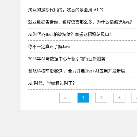
淘汰的是抄代码的，吃香的是会用 AI 的
就业数据告诉你：编程语言那么多，为什么偏偏选Java？
AI时代Python怕被淘汰？掌握这招稳站风口！
你不一定真正了解Java
2026年AI与数据中心革新引领行业新趋势
领航科技前沿赛道 ，合力开启Java+AI应用开发新局
AI 时代，学编程过时了？
«
1
2
3