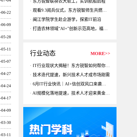
-07-04
东方锐智联袂农大软工，实训航船启程
观看9.3阅兵仪式，东方锐智师生共燃家国情
-06-22
闽江学院学生赴企游学，探索IT前沿
-06-09
打造农林领域“AI+”创新示范高地，福建农林大学农林人工智能研究院揭牌仪式暨农林人工智能学术研讨会举行
-05-28
-05-11
行业动态
MORE>>
-05-07
IT行业现状大揭秘！东方锐智如何帮你抓住“嵌入式+AIoT”风口？
-04-27
技术迭代提速，新兴技术人才成市场刚需
6月IT行业快讯｜AI+信创双风口来袭！当下热门就业岗位一览
-04-24
AI规模化落地提速，技术人才迎来黄金机遇期
-04-17
-04-09
-03-30
-03-11