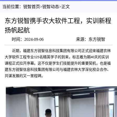
当前位置：
锐智首页
>
锐智动态
>
正文
东方锐智携手农大软件工程，实训新程
扬帆起航
时间：2024-09-06
来源：东方锐智
近期
，
福建东方锐智信息科技集团有限公司
正式迎来
福建
农
林
大学软件工程专业
名精英学子的到来，标志着为期
天的实训
125
40
课程正式拉开序幕。这不仅是学生们技能提升的重要契机，也是福
建东方锐智信息科技集团有限公司与
福建
农
林
大学深化校企合作、
共谋发展的又一里程碑。