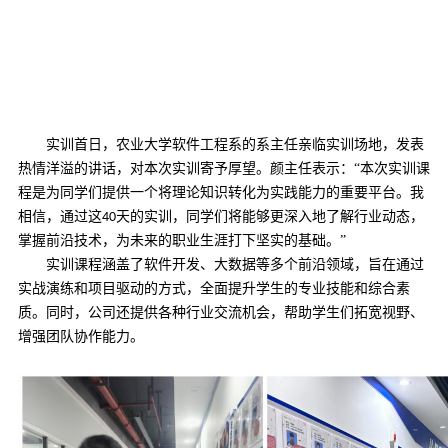
实训首日，农业大学软件工程系的
系
主任亲临实训场地，发表
热情洋溢的讲话，对本次实训寄予厚望。
颜
主任表示：
“
本次实训课
程
是
为
同学们
提供一个将理论知识转化为实践能力的重要平台。我
相信，通过这
天的实训，同学们将能够更深入地了解行业动态，
40
掌握前沿技术，为未来的职业生涯打下坚实的基础。”
实训课程涵盖了软件开发
、
大数据等多个前沿领域，旨在通过
实战演练和项目驱动的方式，全面提升学生的专业技能和综合素
质。同时，公司还
提供各种
行业交流机会，帮助学生们拓宽视野、
增强团队协作能力。