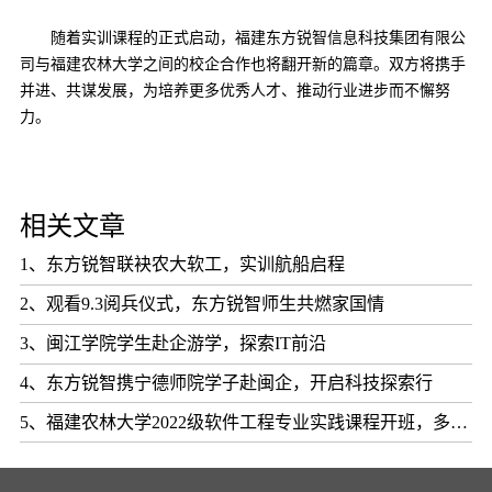
随着实训课程的正式启动，
福建东方锐智信息科技集团有限公
司
与
福建农林大学
之间的校企合作也将翻开新的篇章。双方将携手
并进、共谋发展，为培养更多优秀人才、推动行业进步而不懈努
力。
相关文章
1、东方锐智联袂农大软工，实训航船启程
2、观看9.3阅兵仪式，东方锐智师生共燃家国情
3、闽江学院学生赴企游学，探索IT前沿
4、东方锐智携宁德师院学子赴闽企，开启科技探索行
5、福建农林大学2022级软件工程专业实践课程开班，多元环节启新程