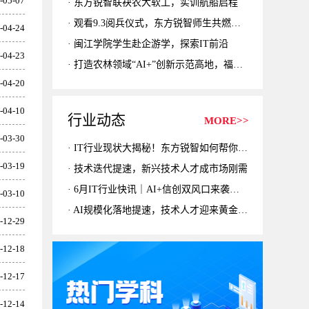
-05-07
东方锐智联袂农大软工，实训航船启程
观看9.3阅兵仪式，东方锐智师生共燃家国情
-04-24
闽江学院学生赴企游学，探索IT前沿
-04-23
打造农林领域“AI+”创新示范高地，福建农林大学农林人工智能研究院揭牌仪式暨农林人工智能学术研讨会举行
-04-20
-04-10
行业动态
MORE>>
-03-30
IT行业现状大揭秘！东方锐智如何帮你抓住“嵌入式+AIoT”风口？
-03-19
技术迭代提速，新兴技术人才成市场刚需
6月IT行业快讯｜AI+信创双风口来袭！当下热门就业岗位一览
-03-10
AI规模化落地提速，技术人才迎来黄金机遇期
-12-29
-12-18
-12-17
-12-14